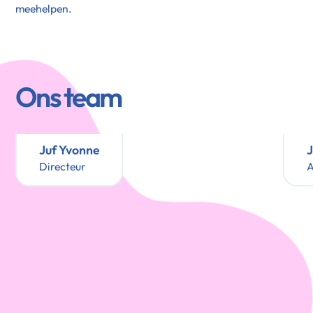
meehelpen.
Ons team
Juf Yvonne
J
Directeur
A