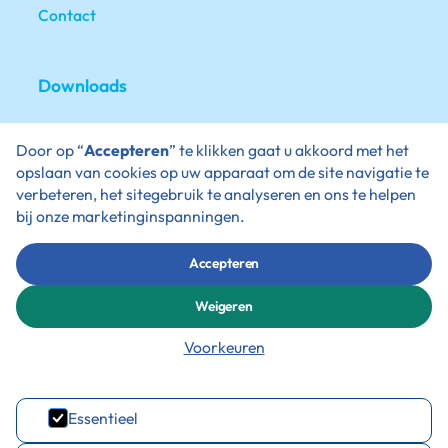
Contact
Downloads
De schoolgids
Door op “
Accepteren
” te klikken gaat u akkoord met het
Schooljaarkalender
opslaan van cookies op uw apparaat om de site navigatie te
verbeteren, het sitegebruik te analyseren en ons te helpen
Ondersteuningsaanbod
bij onze marketinginspanningen.
Verlof aanvragen
Accepteren
Weigeren
Contact
Voorkeuren
010 - 421 46 68
info@kbsvliedberg.nl
Essentieel
Korne 180